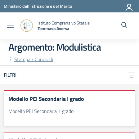
Vai ai contenuti
Vai al menu di navigazione
Vai al footer
Ministero dell'Istruzione e del Merito
Istituto Comprensivo Statale
Tommaso Aversa
Argomento: Modulistica
Stampa / Condividi
FILTRI
Modello PEI Secondaria I grado
Modello PEI Secondaria 1 grado