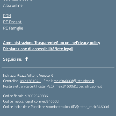
Albo online
PON
RE Docenti
RE Famiglie
Amministrazione Trasparente
Albo online
Privacy policy
Dichiarazione di accessibilità
Note legali
Seguici su:
Indirizzo:
Piazza Vittorio Veneto, 6
Centralino:
0921381041
Email:
meic84600d@istruzione.it
Posta elettronica certificata (PEC):
meic84600d@pec.istruzione.it
Codice fiscale: 93002940836
Codice meccanografico:
meic84600d
Codice Indice delle Pubbliche Amministrazioni (IPA): istsc_meic84600d